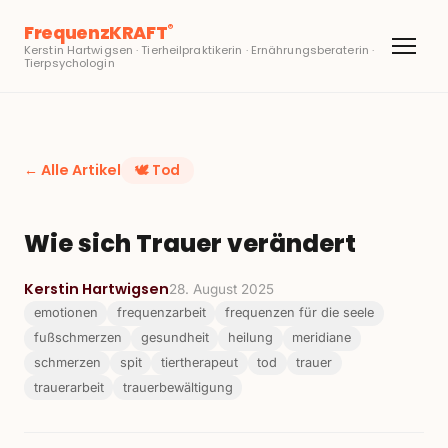
FrequenzKRAFT
®
Kerstin Hartwigsen · Tierheilpraktikerin · Ernährungsberaterin ·
Tierpsychologin
← Alle Artikel
🕊️
Tod
Wie sich Trauer verändert
Kerstin Hartwigsen
28. August 2025
emotionen
frequenzarbeit
frequenzen für die seele
fußschmerzen
gesundheit
heilung
meridiane
schmerzen
spit
tiertherapeut
tod
trauer
trauerarbeit
trauerbewältigung