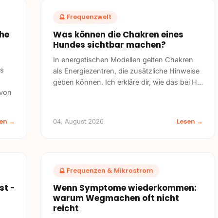
🔮
Frequenzwelt
he
Was können die Chakren eines
Hundes sichtbar machen?
In energetischen Modellen gelten Chakren
us
als Energiezentren, die zusätzliche Hinweise
geben können. Ich erkläre dir, wie das bei H
…
 von
sen →
Lesen →
04. August 2026
🔮
Frequenzen & Mikrostrom
st -
Wenn Symptome wiederkommen:
warum Wegmachen oft nicht
reicht