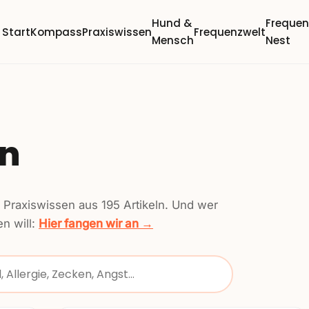
Hund &
Freque
Start
Kompass
Praxiswissen
Frequenzwelt
Mensch
Nest
en
n Praxiswissen aus
195
Artikeln. Und wer
n will:
Hier fangen wir an →