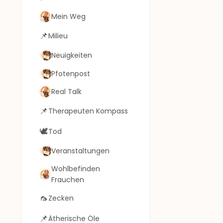
Mein Weg
📌
Milieu
Neuigkeiten
Pfotenpost
Real Talk
📌
Therapeuten Kompass
🕊️
Tod
Veranstaltungen
Wohlbefinden
Frauchen
🦟
Zecken
📌
Ätherische Öle