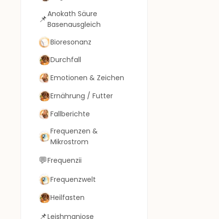
Anokath Säure
📌
Basenausgleich
Bioresonanz
Durchfall
Emotionen & Zeichen
Ernährung / Futter
Fallberichte
Frequenzen &
Mikrostrom
💬
Frequenzii
Frequenzwelt
Heilfasten
📌
Leishmaniose