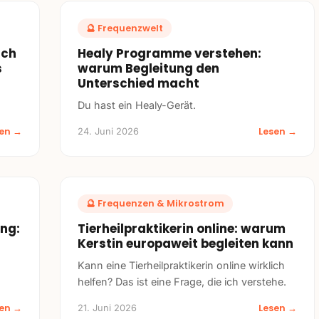
🔮
Frequenzwelt
ich
Healy Programme verstehen:
s
warum Begleitung den
Unterschied macht
Du hast ein Healy-Gerät.
sen →
Lesen →
24. Juni 2026
🔮
Frequenzen & Mikrostrom
ng:
Tierheilpraktikerin online: warum
Kerstin europaweit begleiten kann
Kann eine Tierheilpraktikerin online wirklich
helfen? Das ist eine Frage, die ich verstehe.
sen →
Lesen →
21. Juni 2026