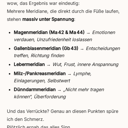
wow, das Ergebnis war eindeutig:
Mehrere Meridiane, die direkt durch die Füße laufen,
stehen
massiv unter Spannung
:
Magenmeridian (Ma 42 & Ma 44)
→
Emotionen
verdauen, Unzufriedenheit loslassen
Gallenblasenmeridian (Gb 43)
→
Entscheidungen
treffen, Richtung finden
Lebermeridian
→
Wut, Frust, innere Anspannung
Milz-/Pankreasmeridian
→
Lymphe,
Einlagerungen, Selbstwert
Dünndarmmeridian
→
„Nicht mehr tragen
können“, Überforderung
Und das Verrückte? Genau an diesen Punkten spüre
ich den Schmerz.
Plötzlich ergab das alles Sinn.