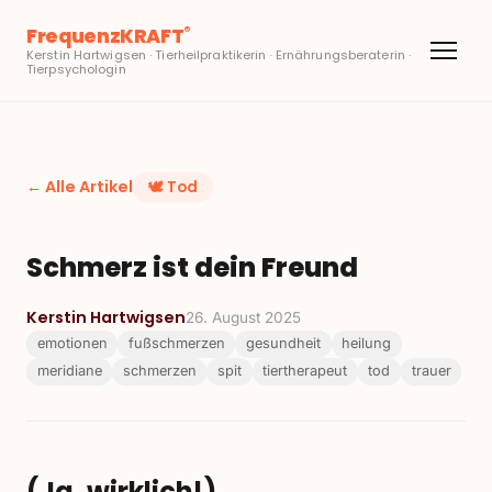
FrequenzKRAFT
®
Kerstin Hartwigsen · Tierheilpraktikerin · Ernährungsberaterin ·
Tierpsychologin
← Alle Artikel
🕊️
Tod
Schmerz ist dein Freund
Kerstin Hartwigsen
26. August 2025
emotionen
fußschmerzen
gesundheit
heilung
meridiane
schmerzen
spit
tiertherapeut
tod
trauer
(Ja, wirklich!)