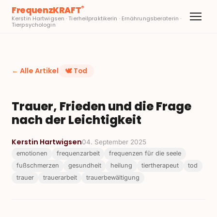
FrequenzKRAFT
®
Kerstin Hartwigsen · Tierheilpraktikerin · Ernährungsberaterin ·
Tierpsychologin
← Alle Artikel
🕊️
Tod
Trauer, Frieden und die Frage
nach der Leichtigkeit
Kerstin Hartwigsen
04. September 2025
emotionen
frequenzarbeit
frequenzen für die seele
fußschmerzen
gesundheit
heilung
tiertherapeut
tod
trauer
trauerarbeit
trauerbewältigung