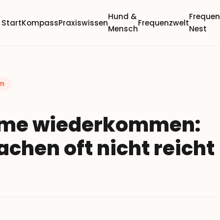
Hund &
Freque
Start
Kompass
Praxiswissen
Frequenzwelt
Mensch
Nest
om
me wiederkommen:
en oft nicht reicht