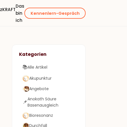
Das
nzKRAFT
bin
Kennenlern-Gespräch
ich
Kategorien
📚
Alle Artikel
Akupunktur
Angebote
Anokath Säure
📌
Basenausgleich
Bioresonanz
Durchfall