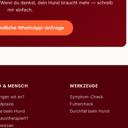
t. Wenn du denkst, dein Hund braucht mehr — schreib
mir einfach.
indliche WhatsApp-Anfrage
D & MENSCH
WERKZEUGE
ngen wir an?
Symptom-Check
ilpraxis
Futtercheck
gie beim Hund
Durchfall beim Hund
austherapiert?
swissen