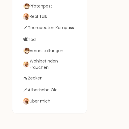
Pfotenpost
Real Talk
📌
Therapeuten Kompass
🕊️
Tod
Veranstaltungen
Wohlbefinden
Frauchen
🦟
Zecken
📌
Ätherische Öle
Über mich