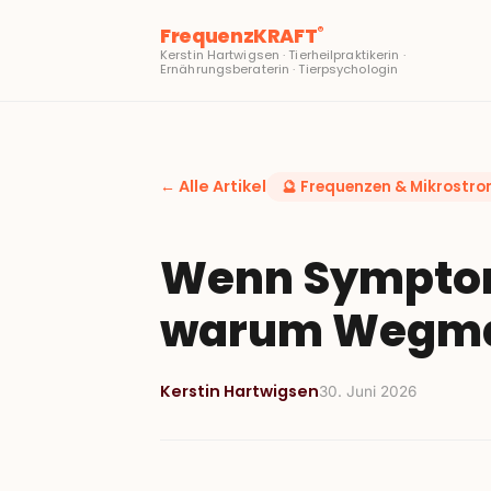
FrequenzKRAFT
®
Kerstin Hartwigsen · Tierheilpraktikerin ·
Ernährungsberaterin · Tierpsychologin
← Alle Artikel
🔮
Frequenzen & Mikrostr
Wenn Sympto
warum Wegmach
Kerstin Hartwigsen
30. Juni 2026