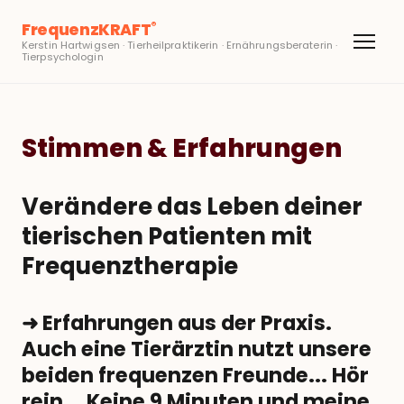
FrequenzKRAFT
®
Kerstin Hartwigsen · Tierheilpraktikerin · Ernährungsberaterin ·
Tierpsychologin
Stimmen & Erfahrungen
Verändere das Leben deiner
tierischen Patienten mit
Frequenztherapie
➜ Erfahrungen aus der Praxis.
Auch eine Tierärztin nutzt unsere
beiden frequenzen Freunde...
Hör
rein... Keine 9 Minuten und meine