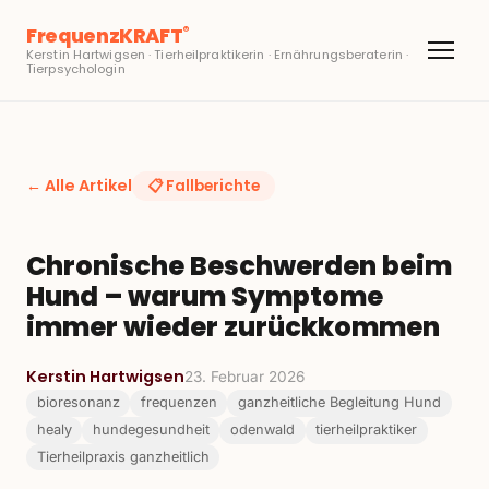
FrequenzKRAFT
®
Kerstin Hartwigsen · Tierheilpraktikerin · Ernährungsberaterin ·
Tierpsychologin
← Alle Artikel
📋
Fallberichte
Chronische Beschwerden beim
Hund – warum Symptome
immer wieder zurückkommen
Kerstin Hartwigsen
23. Februar 2026
bioresonanz
frequenzen
ganzheitliche Begleitung Hund
healy
hundegesundheit
odenwald
tierheilpraktiker
Tierheilpraxis ganzheitlich