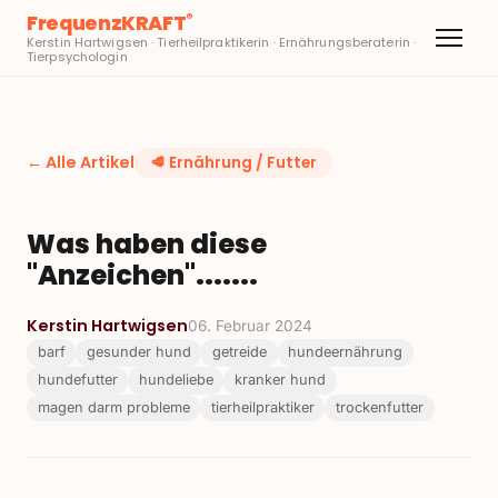
FrequenzKRAFT
®
Kerstin Hartwigsen · Tierheilpraktikerin · Ernährungsberaterin ·
Tierpsychologin
← Alle Artikel
🥩
Ernährung / Futter
Was haben diese
"Anzeichen".......
Kerstin Hartwigsen
06. Februar 2024
barf
gesunder hund
getreide
hundeernährung
hundefutter
hundeliebe
kranker hund
magen darm probleme
tierheilpraktiker
trockenfutter