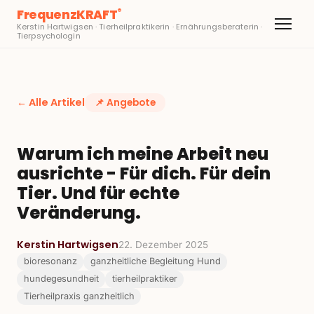
FrequenzKRAFT
®
Kerstin Hartwigsen · Tierheilpraktikerin · Ernährungsberaterin ·
Tierpsychologin
← Alle Artikel
📌
Angebote
Warum ich meine Arbeit neu
ausrichte - Für dich. Für dein
Tier. Und für echte
Veränderung.
Kerstin Hartwigsen
22. Dezember 2025
bioresonanz
ganzheitliche Begleitung Hund
hundegesundheit
tierheilpraktiker
Tierheilpraxis ganzheitlich