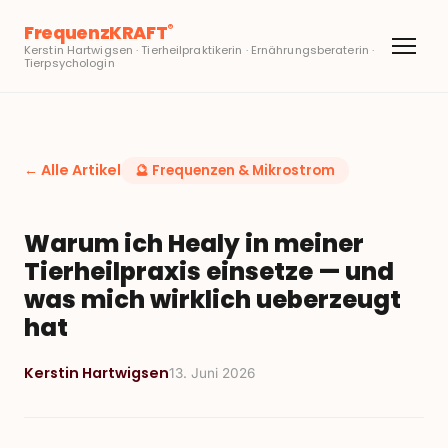
FrequenzKRAFT
®
Kerstin Hartwigsen · Tierheilpraktikerin · Ernährungsberaterin ·
Tierpsychologin
← Alle Artikel
🔮
Frequenzen & Mikrostrom
Warum ich Healy in meiner
Tierheilpraxis einsetze — und
was mich wirklich ueberzeugt
hat
Kerstin Hartwigsen
13. Juni 2026