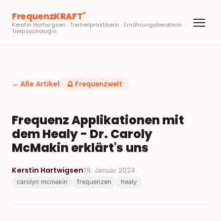
FrequenzKRAFT
®
Kerstin Hartwigsen · Tierheilpraktikerin · Ernährungsberaterin ·
Tierpsychologin
← Alle Artikel
🔮
Frequenzwelt
Frequenz Applikationen mit
dem Healy - Dr. Caroly
McMakin erklärt's uns
Kerstin Hartwigsen
19. Januar 2024
carolyn mcmakin
frequenzen
healy