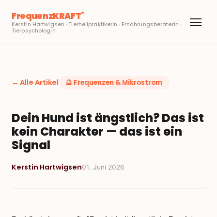
FrequenzKRAFT
®
Kerstin Hartwigsen · Tierheilpraktikerin · Ernährungsberaterin ·
Tierpsychologin
← Alle Artikel
🔮
Frequenzen & Mikrostrom
Dein Hund ist ängstlich? Das ist
kein Charakter — das ist ein
Signal
Kerstin Hartwigsen
01. Juni 2026