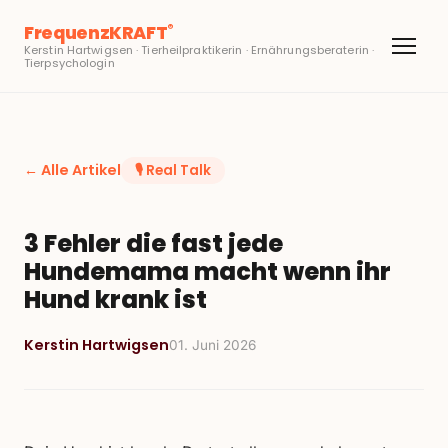
FrequenzKRAFT
®
Kerstin Hartwigsen · Tierheilpraktikerin · Ernährungsberaterin ·
Tierpsychologin
← Alle Artikel
🎙️
Real Talk
3 Fehler die fast jede
Hundemama macht wenn ihr
Hund krank ist
Kerstin Hartwigsen
01. Juni 2026