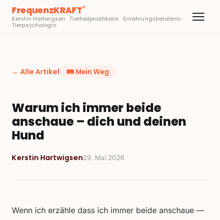
FrequenzKRAFT
®
Kerstin Hartwigsen · Tierheilpraktikerin · Ernährungsberaterin ·
Tierpsychologin
← Alle Artikel
🛤️
Mein Weg
Warum ich immer beide
anschaue – dich und deinen
Hund
Kerstin Hartwigsen
29. Mai 2026
Wenn ich erzähle dass ich immer beide anschaue —