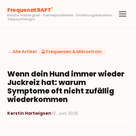
FrequenzKRAFT
®
Kerstin Hartwigsen · Tierheilpraktikerin · Ernährungsberaterin ·
Tierpsychologin
← Alle Artikel
🔮
Frequenzen & Mikrostrom
Wenn dein Hund immer wieder
Juckreiz hat: warum
Symptome oft nicht zufällig
wiederkommen
Kerstin Hartwigsen
10. Juni 2026