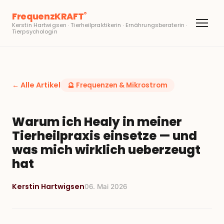
FrequenzKRAFT
®
Kerstin Hartwigsen · Tierheilpraktikerin · Ernährungsberaterin ·
Tierpsychologin
← Alle Artikel
🔮
Frequenzen & Mikrostrom
Warum ich Healy in meiner
Tierheilpraxis einsetze — und
was mich wirklich ueberzeugt
hat
Kerstin Hartwigsen
06. Mai 2026