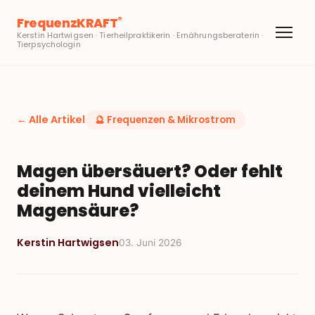
FrequenzKRAFT
®
Kerstin Hartwigsen · Tierheilpraktikerin · Ernährungsberaterin ·
Tierpsychologin
← Alle Artikel
🔮
Frequenzen & Mikrostrom
Magen übersäuert? Oder fehlt
deinem Hund vielleicht
Magensäure?
Kerstin Hartwigsen
03. Juni 2026